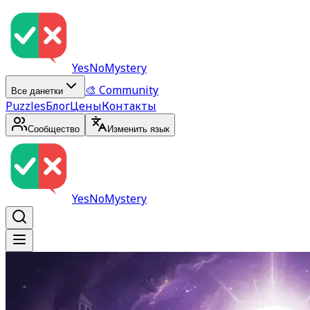
YesNoMystery
🎨 Community
Все данетки
Puzzles
Блог
Цены
Контакты
Сообщество
Изменить язык
YesNoMystery