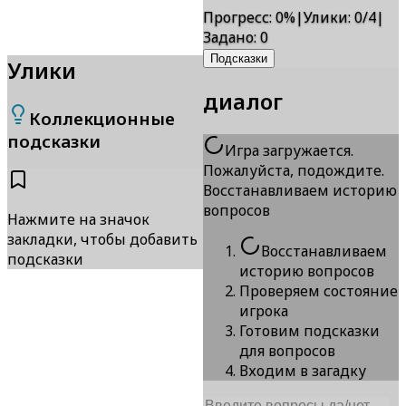
Прогресс
:
0
%
|
Улики
:
0/4
|
Задано
:
0
Подсказки
Улики
диалог
Коллекционные
подсказки
Игра загружается.
Пожалуйста, подождите.
Восстанавливаем историю
вопросов
Нажмите на значок
закладки, чтобы добавить
Восстанавливаем
подсказки
историю вопросов
Проверяем состояние
игрока
Готовим подсказки
для вопросов
Входим в загадку