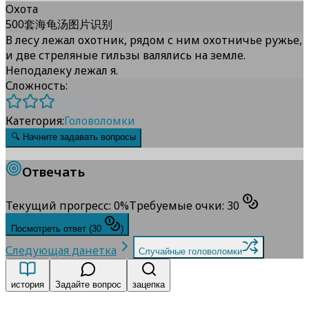
Охота
500套海龟汤图片识别
В лесу лежал охотник, рядом с ним охотничье ружье,
и две стреляные гильзы валялись на земле.
Неподалеку лежал я.
Сложность:
Категория:
Головоломки
🔍
Начните задавать вопросы
Отвечать
Текущий прогресс
:
0
%
Требуемые очки
:
30
Посмотреть ответ
(
30
)
Следующая данетка
Случайные головоломки
история
Задайте вопрос
зацепка