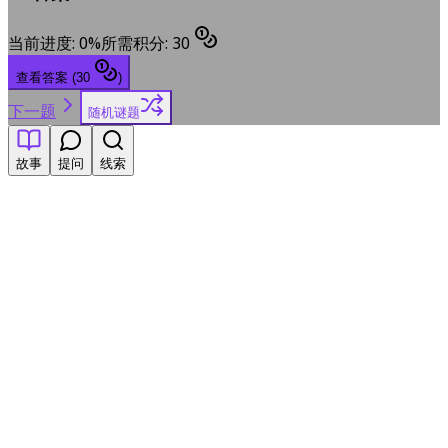
当前进度
:
0
%
所需积分
:
30
查看答案
(
30
)
下一题
随机谜题
故事
提问
线索