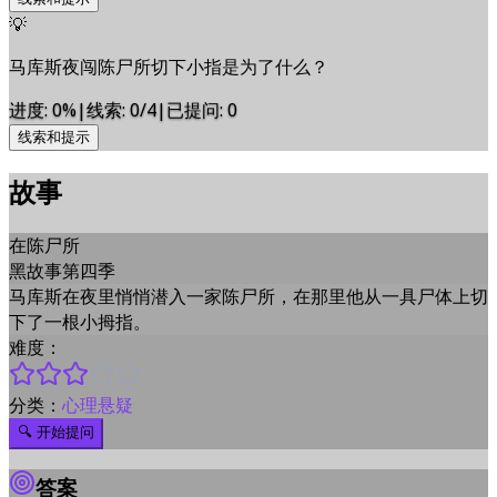
💡
马库斯夜闯陈尸所切下小指是为了什么？
进度
:
0
%
|
线索
:
0/4
|
已提问
:
0
线索和提示
故事
在陈尸所
黑故事第四季
马库斯在夜里悄悄潜入一家陈尸所，在那里他从一具尸体上切
下了一根小拇指。
难度：
分类：
心理悬疑
🔍
开始提问
答案