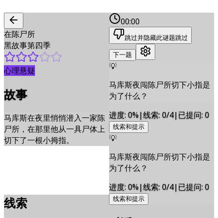
00:00
在陈尸所
跳过并隐藏此谜题
跳过
黑故事第四季
下一题
💡
心理悬疑
马库斯夜闯陈尸所切下小指是
故事
为了什么？
进度
:
0
%
|
线索
:
0/4
|
已提问
:
0
马库斯在夜里悄悄潜入一家陈
线索和提示
尸所，在那里他从一具尸体上
💡
切下了一根小拇指。
马库斯夜闯陈尸所切下小指是
为了什么？
进度
:
0
%
|
线索
:
0/4
|
已提问
:
0
线索
线索和提示