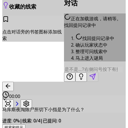
对话
收藏的线索
正在加载游戏，请稍等。
找回提问记录中
点击对话旁的书签图标添加线
找回提问记录中
索
确认玩家状态中
整理可问线索中
马上进入谜局
00:00
💡
马库斯夜闯陈尸所切下小指是为了什么？
进度
:
0
%
|
线索
:
0/4
|
已提问
:
0
线索和提示