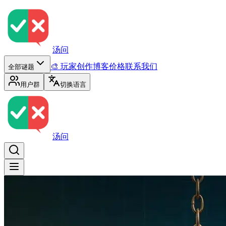
汤问
🎨 玩家创作
博客
价格
联系我们
全部谜题
用户群
切换语言
汤问