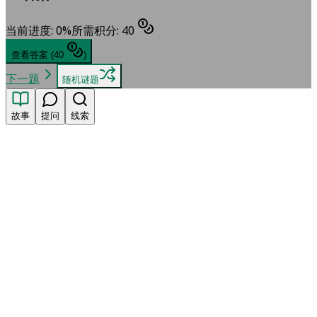
当前进度
:
0
%
所需积分
:
40
查看答案
(
40
)
下一题
随机谜题
故事
提问
线索