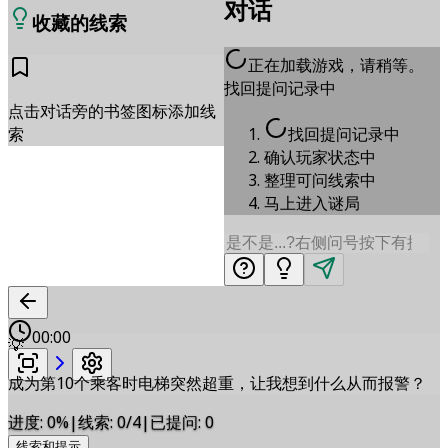
对话
收藏的线索
正在加载游戏，请稍等。
找回提问记录中
点击对话旁的书签图标添加线
找回提问记录中
索
确认玩家状态中
整理可问线索中
马上进入谜局
00:00
💡
成为第10个乘客时电梯突然超重，让我想到什么从而报警？
进度
:
0
%
|
线索
:
0/4
|
已提问
:
0
线索和提示