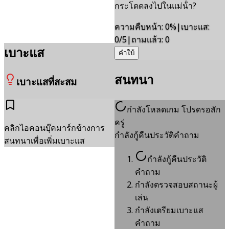
กระโดดลงไปในแม่น้ํา?
ความคืบหน้า
:
0
%
|
เบาะแส
:
0/5
|
ถามแล้ว
:
0
เบาะแส
คำใบ้
สนทนา
เบาะแสที่สะสม
กำลังโหลดเกม โปรดรอสัก
ครู่
คลิกไอคอนบุ๊คมาร์กข้างการ
กำลังกู้คืนประวัติคำถาม
สนทนาเพื่อเพิ่มเบาะแส
กำลังกู้คืนประวัติ
คำถาม
กำลังตรวจสอบสถานะผู้
เล่น
กำลังเตรียมเบาะแส
คำถาม