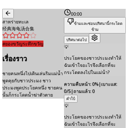
00:00
สาหร่ายทะเล
ข้ามและซ่อนปริศนานี้
กระโดด
经典海龟汤合集
ข้าม
ปริศนาต่อไป
สยองขวัญระทึกขวัญ
💡
เรื่องราว
ประโยคของชาวประมงทําให้
ฉันเข้าใจอะไรจึงเลือกที่จะ
กระโดดลงไปในแม่น้ํา?
ชายคนหนึ่งไปเดินเล่นริมแม่น้ำ
พูดคุยกับชาวประมง ชาว
ความคืบหน้า
:
0
%
|
เบาะแส
:
ประมงพูดประโยคหนึ่ง ชายคน
0/5
|
ถามแล้ว
:
0
นั้นก็กระโดดน้ำฆ่าตัวตาย
คำใบ้
💡
ประโยคของชาวประมงทําให้
ฉันเข้าใจอะไรจึงเลือกที่จะ