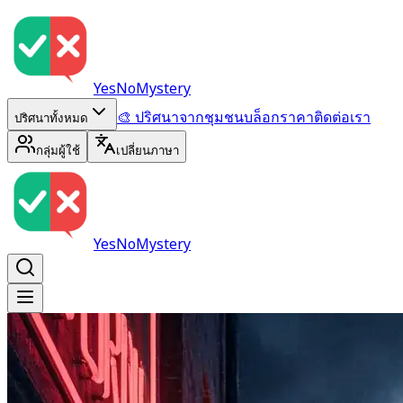
YesNoMystery
🎨 ปริศนาจากชุมชน
บล็อก
ราคา
ติดต่อเรา
ปริศนาทั้งหมด
กลุ่มผู้ใช้
เปลี่ยนภาษา
YesNoMystery