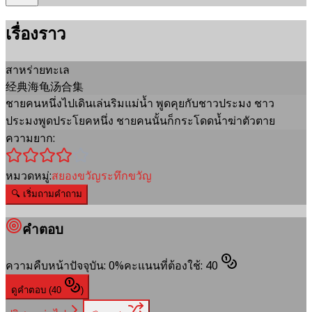
เรื่องราว
สาหร่ายทะเล
经典海龟汤合集
ชายคนหนึ่งไปเดินเล่นริมแม่น้ำ พูดคุยกับชาวประมง ชาว
ประมงพูดประโยคหนึ่ง ชายคนนั้นก็กระโดดน้ำฆ่าตัวตาย
ความยาก:
หมวดหมู่:
สยองขวัญระทึกขวัญ
🔍
เริ่มถามคำถาม
คำตอบ
ความคืบหน้าปัจจุบัน
:
0
%
คะแนนที่ต้องใช้
:
40
ดูคำตอบ
(
40
)