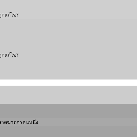
ูกแก้ไข?
ูกแก้ไข?
บพลาดฆาตกรคนหนึ่ง