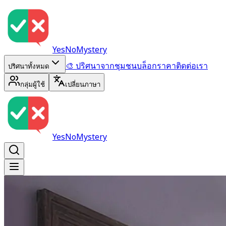
YesNoMystery
🎨 ปริศนาจากชุมชน
บล็อก
ราคา
ติดต่อเรา
ปริศนาทั้งหมด
กลุ่มผู้ใช้
เปลี่ยนภาษา
YesNoMystery