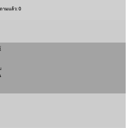
ถามแล้ว
:
0
่
ม
น