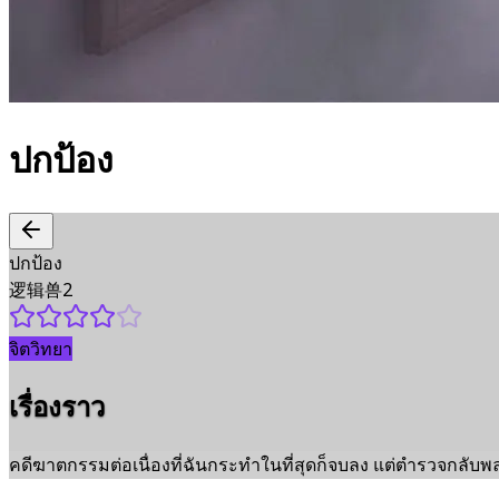
ปกป้อง
ปกป้อง
逻辑兽2
จิตวิทยา
เรื่องราว
คดีฆาตกรรมต่อเนื่องที่ฉันกระทำในที่สุดก็จบลง แต่ตำรวจกลั