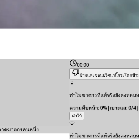
00:00
ข้ามและซ่อนปริศนานี้
กระโดดข้า
💡
ทําไมฆาตกรที่แท้จริงยังคงหลบ
ความคืบหน้า
:
0
%
|
เบาะแส
:
0/4
|
คำใบ้
💡
บพลาดฆาตกรคนหนึ่ง
ทําไมฆาตกรที่แท้จริงยังคงหลบ