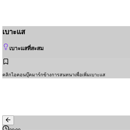
เบาะแส
เบาะแสที่สะสม
คลิกไอคอนบุ๊คมาร์กข้างการสนทนาเพื่อเพิ่มเบาะแส