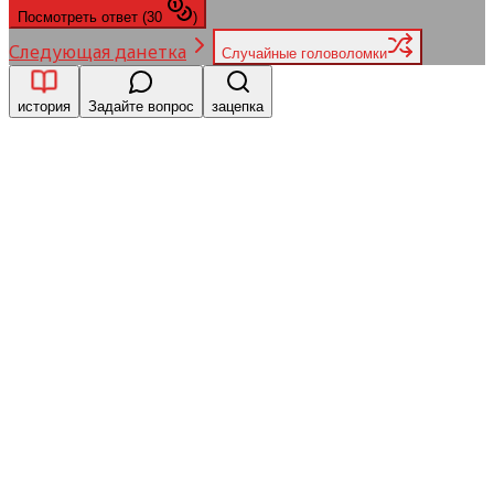
Посмотреть ответ
(
30
)
Следующая данетка
Случайные головоломки
история
Задайте вопрос
зацепка