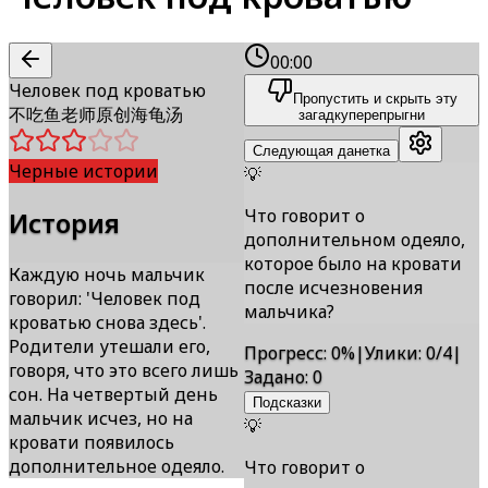
00:00
Человек под кроватью
Пропустить и скрыть эту
不吃鱼老师原创海龟汤
загадку
перепрыгни
Следующая данетка
Черные истории
💡
Что говорит о
История
дополнительном одеяло,
которое было на кровати
Каждую ночь мальчик
после исчезновения
говорил: 'Человек под
мальчика?
кроватью снова здесь'.
Родители утешали его,
Прогресс
:
0
%
|
Улики
:
0/4
|
говоря, что это всего лишь
Задано
:
0
сон. На четвертый день
Подсказки
мальчик исчез, но на
💡
кровати появилось
дополнительное одеяло.
Что говорит о