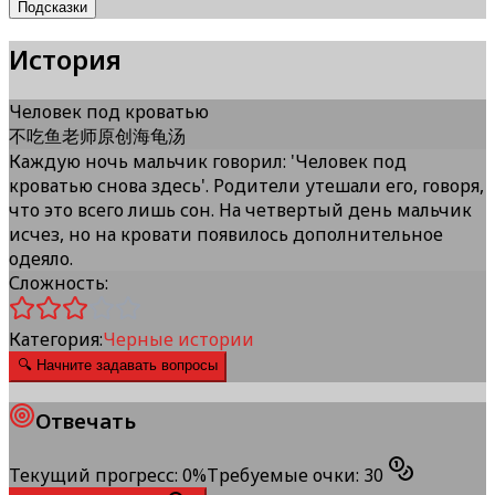
Подсказки
История
Человек под кроватью
不吃鱼老师原创海龟汤
Каждую ночь мальчик говорил: 'Человек под
кроватью снова здесь'. Родители утешали его, говоря,
что это всего лишь сон. На четвертый день мальчик
исчез, но на кровати появилось дополнительное
одеяло.
Сложность:
Категория:
Черные истории
🔍
Начните задавать вопросы
Отвечать
Текущий прогресс
:
0
%
Требуемые очки
:
30