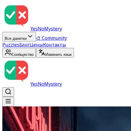
YesNoMystery
🎨 Community
Все данетки
Puzzles
Блог
Цены
Контакты
Сообщество
Изменить язык
YesNoMystery