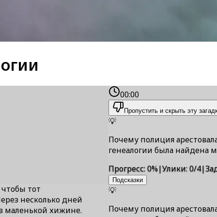
логии
00:00
Пропустить и скрыть эту загад
💡
Почему полиция арестовала 
генеалогии была найдена 
Прогресс
:
0
%
|
Улики
:
0/4
|
За
Подсказки
 чтобы тот
💡
Через несколько дней
Почему полиция арестовала 
в маленькой хижине.