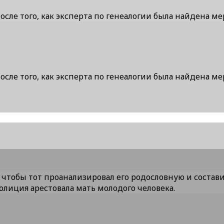
осле того, как эксперта по генеалогии была найдена м
осле того, как эксперта по генеалогии была найдена м
 чтобы тот проанализировал его родословную и состави
лиция арестовала мать молодого человека.