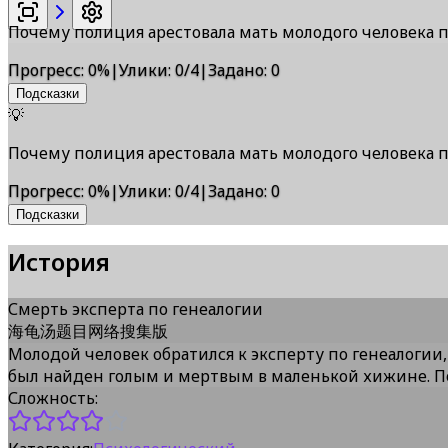
Почему полиция арестовала мать молодого человека п
Прогресс
:
0
%
|
Улики
:
0/4
|
Задано
:
0
Подсказки
💡
Почему полиция арестовала мать молодого человека п
Прогресс
:
0
%
|
Улики
:
0/4
|
Задано
:
0
Подсказки
История
Смерть эксперта по генеалогии
海龟汤题目网络搜集版
Молодой человек обратился к эксперту по генеалогии,
был найден голым и мертвым в маленькой хижине. По
Сложность: