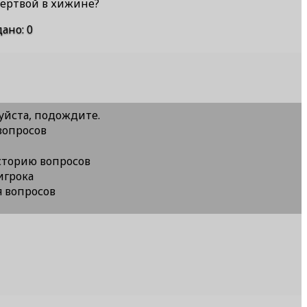
мертвой в хижине?
дано
:
0
уйста, подождите.
вопросов
сторию вопросов
игрока
я вопросов