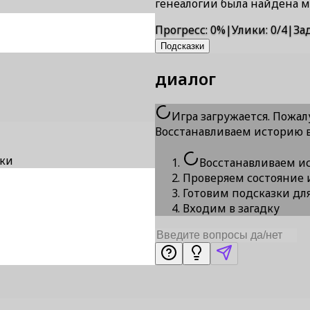
генеалогии была найдена 
Прогресс
:
0
%
|
Улики
:
0/4
|
За
Подсказки
диалог
Игра загружается. Пожал
Восстанавливаем историю 
зки
Восстанавливаем и
Проверяем состояние 
Готовим подсказки дл
Входим в загадку