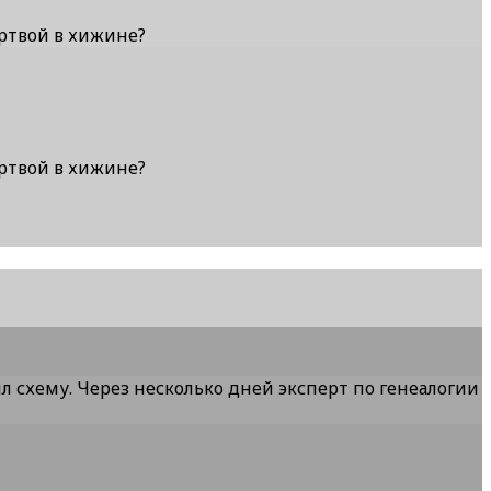
ертвой в хижине?
ертвой в хижине?
л схему. Через несколько дней эксперт по генеалогии