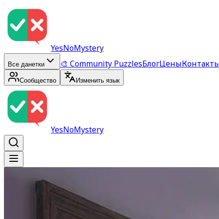
YesNoMystery
🎨 Community Puzzles
Блог
Цены
Контакт
Все данетки
Сообщество
Изменить язык
YesNoMystery