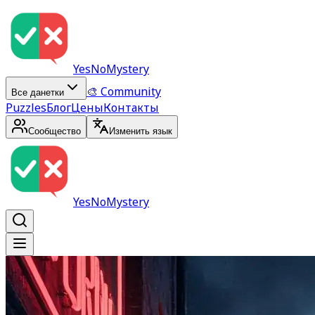
YesNoMystery
🎨 Community
Все данетки
Puzzles
Блог
Цены
Контакты
Сообщество
Изменить язык
YesNoMystery