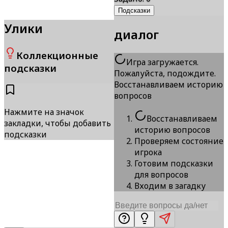
Подсказки
Улики
диалог
Коллекционные
Игра загружается.
подсказки
Пожалуйста, подождите.
Восстанавливаем историю
вопросов
Нажмите на значок
Восстанавливаем
закладки, чтобы добавить
историю вопросов
подсказки
Проверяем состояние
игрока
Готовим подсказки
для вопросов
Входим в загадку