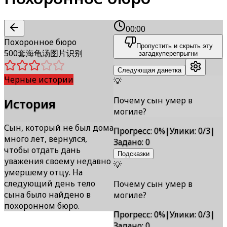
00:00
Похоронное бюро
Пропустить и скрыть эту
500套海龟汤图片识别
загадку
перепрыгни
Следующая данетка
Черные истории
💡
Почему сын умер в
История
могиле?
Сын, который не был дома
Прогресс
:
0
%
|
Улики
:
0/3
|
много лет, вернулся,
Задано
:
0
чтобы отдать дань
Подсказки
уважения своему недавно
💡
умершему отцу. На
следующий день тело
Почему сын умер в
сына было найдено в
могиле?
похоронном бюро.
Прогресс
:
0
%
|
Улики
:
0/3
|
Задано
:
0