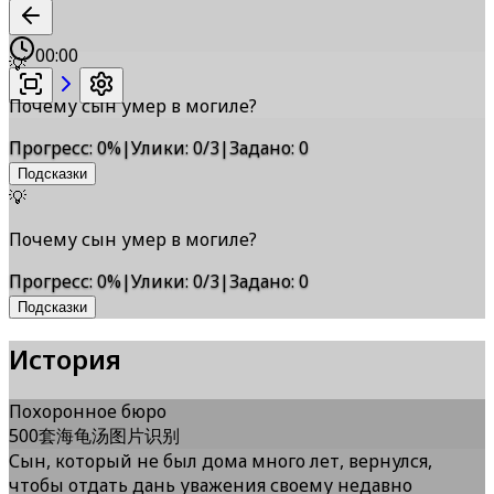
00:00
💡
Почему сын умер в могиле?
Прогресс
:
0
%
|
Улики
:
0/3
|
Задано
:
0
Подсказки
💡
Почему сын умер в могиле?
Прогресс
:
0
%
|
Улики
:
0/3
|
Задано
:
0
Подсказки
История
Похоронное бюро
500套海龟汤图片识别
Сын, который не был дома много лет, вернулся,
чтобы отдать дань уважения своему недавно