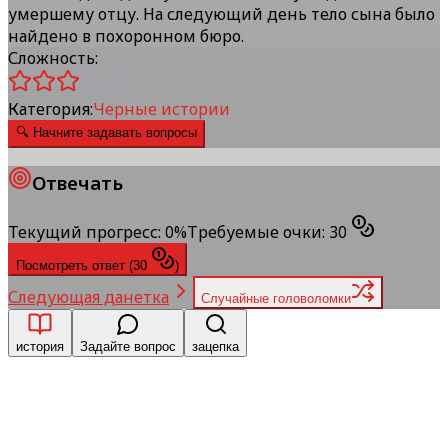
умершему отцу. На следующий день тело сына было
найдено в похоронном бюро.
Сложность:
Категория:
Черные истории
🔍
Начните задавать вопросы
Отвечать
Текущий прогресс
:
0
%
Требуемые очки
:
30
Посмотреть ответ
(
30
)
Следующая данетка
Случайные головоломки
история
Задайте вопрос
зацепка