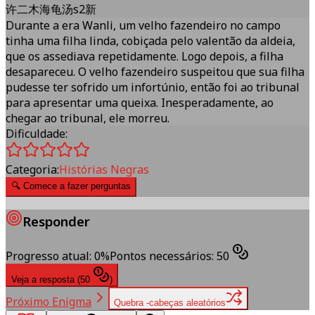
许二木海龟汤s2新
Durante a era Wanli, um velho fazendeiro no campo
tinha uma filha linda, cobiçada pelo valentão da aldeia,
que os assediava repetidamente. Logo depois, a filha
desapareceu. O velho fazendeiro suspeitou que sua filha
pudesse ter sofrido um infortúnio, então foi ao tribunal
para apresentar uma queixa. Inesperadamente, ao
chegar ao tribunal, ele morreu.
Dificuldade:
Categoria:
Histórias Negras
🔍
Comece a fazer perguntas
Responder
Progresso atual
:
0
%
Pontos necessários
:
50
Veja a resposta
(
50
)
Próximo Enigma
Quebra -cabeças aleatórios