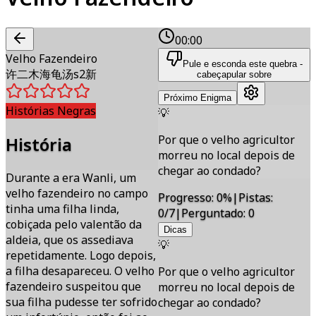
00:00
Velho Fazendeiro
Pule e esconda este quebra -
许二木海龟汤s2新
cabeça
pular sobre
Próximo Enigma
Histórias Negras
💡
Por que o velho agricultor
História
morreu no local depois de
chegar ao condado?
Durante a era Wanli, um
velho fazendeiro no campo
Progresso
:
0
%
|
Pistas
:
tinha uma filha linda,
0/7
|
Perguntado
:
0
cobiçada pelo valentão da
Dicas
aldeia, que os assediava
💡
repetidamente. Logo depois,
a filha desapareceu. O velho
Por que o velho agricultor
fazendeiro suspeitou que
morreu no local depois de
sua filha pudesse ter sofrido
chegar ao condado?