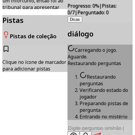
um infortúnio, então foi ao
Progresso
:
0
%
|
Pistas
:
tribunal para apresentar
0/7
|
Perguntado
:
0
uma queixa.
Pistas
Inesperadamente, ao chegar
Dicas
ao tribunal, ele morreu.
diálogo
Pistas de coleção
Carregando o jogo.
Aguarde.
Clique no ícone de marcador
Restaurando perguntas
para adicionar pistas
Restaurando
perguntas
Verificando estado do
jogador
Preparando pistas de
pergunta
Entrando no mistério