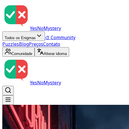
YesNoMystery
🎨 Community
Todos os Enigmas
Puzzles
Blog
Preços
Contato
Comunidade
Alterar idioma
YesNoMystery