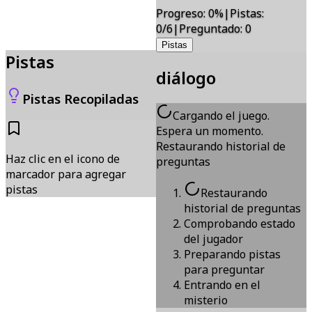
Progreso
:
0
%
|
Pistas
:
0/6
|
Preguntado
:
0
Pistas
Pistas
diálogo
Pistas Recopiladas
Cargando el juego.
Espera un momento.
Restaurando historial de
Haz clic en el icono de
preguntas
marcador para agregar
pistas
Restaurando
historial de preguntas
Comprobando estado
del jugador
Preparando pistas
para preguntar
Entrando en el
misterio