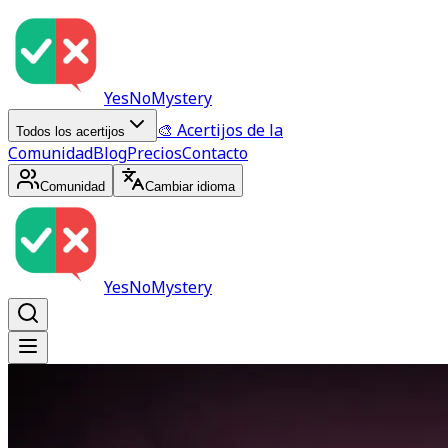
YesNoMystery
🎨 Acertijos de la
Todos los acertijos
Comunidad
Blog
Precios
Contacto
Comunidad
Cambiar idioma
YesNoMystery