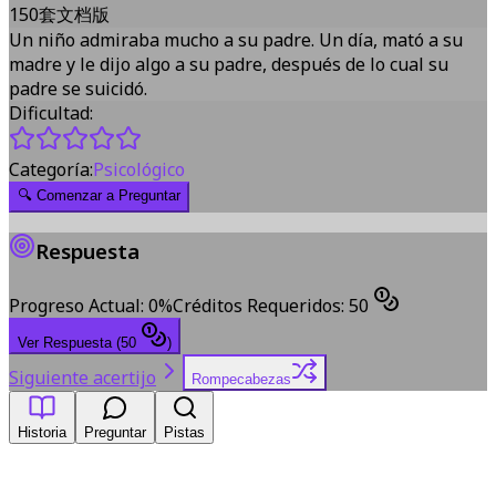
150套文档版
Un niño admiraba mucho a su padre. Un día, mató a su
madre y le dijo algo a su padre, después de lo cual su
padre se suicidó.
Dificultad:
Categoría:
Psicológico
🔍
Comenzar a Preguntar
Respuesta
Progreso Actual
:
0
%
Créditos Requeridos
:
50
Ver Respuesta
(
50
)
Siguiente acertijo
Rompecabezas
Historia
Preguntar
Pistas