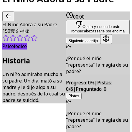
00:00
El Niño Adora a su Padre
Omita y esconde este
150套文档版
rompecabezas
salte por encima
Siguiente acertijo
Psicológico
💡
¿Por qué el niño
Historia
"representa" la magia de su
padre?
Un niño admiraba mucho a
su padre. Un día, mató a su
Progreso
:
0
%
|
Pistas
:
madre y le dijo algo a su
0/6
|
Preguntado
:
0
padre, después de lo cual su
Pistas
padre se suicidó.
💡
¿Por qué el niño
"representa" la magia de su
padre?