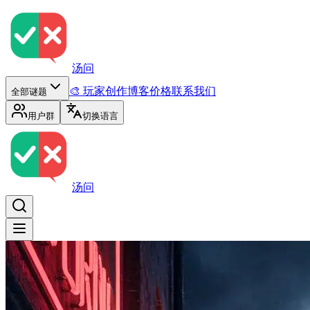
汤问
🎨 玩家创作
博客
价格
联系我们
全部谜题
用户群
切换语言
汤问