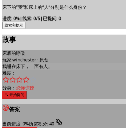
床下的“我”和床上的“人”分别是什么身份？
进度
:
0
%
|
线索
:
0/5
|
已提问
:
0
线索和提示
故事
床底的呼吸
玩家
:
winchester
·
原创
我睡在床下，上面有人。
难度：
分类：
恐怖惊悚
🔍
开始提问
答案
当前进度
:
0
%
所需积分
:
40