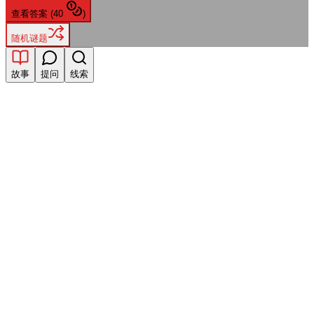
查看答案
(
40
)
随机谜题
故事
提问
线索