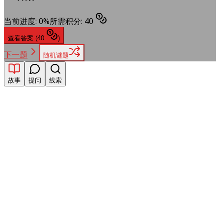
当前进度
:
0
%
所需积分
:
40
查看答案
(
40
)
下一题
随机谜题
故事
提问
线索