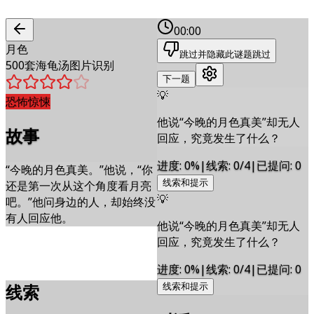
00:00
月色
跳过并隐藏此谜题
跳过
500套海龟汤图片识别
下一题
💡
恐怖惊悚
他说“今晚的月色真美”却无人
故事
回应，究竟发生了什么？
进度
:
0
%
|
线索
:
0/4
|
已提问
:
0
“今晚的月色真美。”他说，“你
线索和提示
还是第一次从这个角度看月亮
💡
吧。”他问身边的人，却始终没
有人回应他。
他说“今晚的月色真美”却无人
回应，究竟发生了什么？
进度
:
0
%
|
线索
:
0/4
|
已提问
:
0
线索
线索和提示