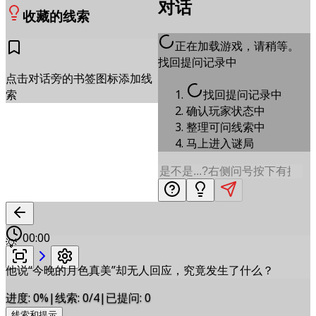
对话
收藏的线索
正在加载游戏，请稍等。
找回提问记录中
点击对话旁的书签图标添加线
找回提问记录中
索
确认玩家状态中
整理可问线索中
马上进入谜局
00:00
💡
他说“今晚的月色真美”却无人回应，究竟发生了什么？
进度
:
0
%
|
线索
:
0/4
|
已提问
:
0
线索和提示