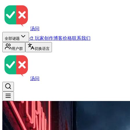
汤问
🎨 玩家创作
博客
价格
联系我们
全部谜题
用户群
切换语言
汤问