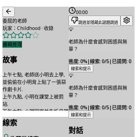
00:00
委屈的老師
跳過並隱藏此謎題
跳過
玩家
：
Childhood
·
收錄
💡
老師為什麼會感到困惑與無
邏輯推理
辜？
故事
進度
:
0
%
|
線索
:
0/5
|
已提問
:
0
線索和提示
上午七點, 老師送小明去上學,
💡
並偷偷在小明背上貼了一張惡
老師為什麼會感到困惑與無
作劇卡片.
辜？
上午九點, 小明在課堂上被罰
站.
進度
:
0
%
|
線索
:
0/5
|
已提問
:
0
下午六點, 小明回家並告訴母親
線索和提示
自己被罰站的事. 小明的母親很
線索
生氣, 打電話指責老師.
對話
老師感到困惑和無辜.