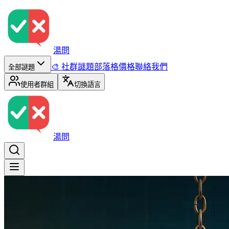
湯問
🎨 社群謎題
部落格
價格
聯絡我們
全部謎題
使用者群組
切換語言
湯問