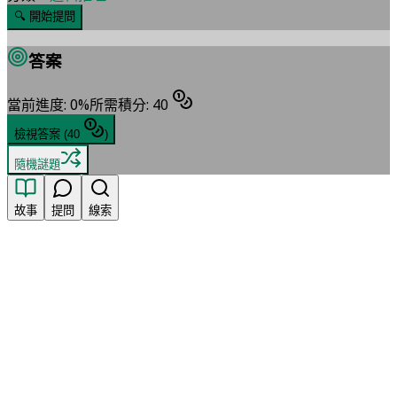
🔍
開始提問
答案
當前進度
:
0
%
所需積分
:
40
檢視答案
(
40
)
隨機謎題
故事
提問
線索