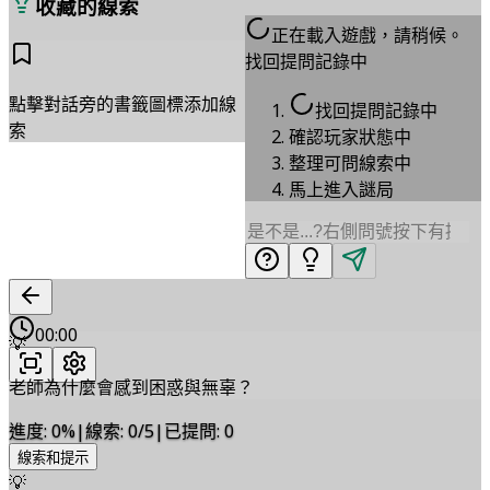
收藏的線索
正在載入遊戲，請稍候。
找回提問記錄中
點擊對話旁的書籤圖標添加線
找回提問記錄中
索
確認玩家狀態中
整理可問線索中
馬上進入謎局
00:00
💡
老師為什麼會感到困惑與無辜？
進度
:
0
%
|
線索
:
0/5
|
已提問
:
0
線索和提示
💡