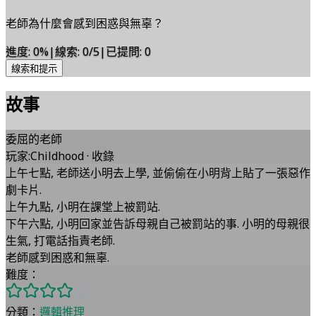
老師為什麼會感到困惑與無辜？
進度
:
0
%
|
線索
:
0/5
|
已提問
:
0
線索和提示
故事
委屈的老師
玩家
:
Childhood
·
收錄
上午七點, 老師送小明去上學, 並偷偷在小明背上貼了一張惡作
劇卡片.
上午九點, 小明在課堂上被罰站.
下午六點, 小明回家並告訴母親自己被罰站的事. 小明的母親很
生氣, 打電話指責老師.
老師感到困惑和無辜.
難度：
分類：
邏輯推理