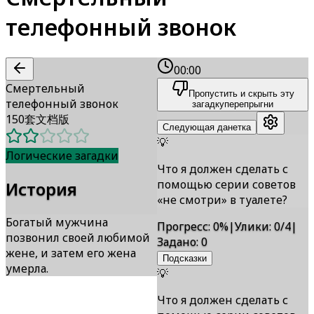
телефонный звонок
00:00
Смертельный
Пропустить и скрыть эту
телефонный звонок
загадку
перепрыгни
150套文档版
Следующая данетка
💡
Логические загадки
Что я должен сделать с
помощью серии советов
История
«не смотри» в туалете?
Богатый мужчина
Прогресс
:
0
%
|
Улики
:
0/4
|
позвонил своей любимой
Задано
:
0
жене, и затем его жена
Подсказки
умерла.
💡
Что я должен сделать с