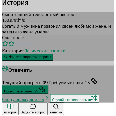
История
Смертельный телефонный звонок
150套文档版
Богатый мужчина позвонил своей любимой жене, и
затем его жена умерла.
Сложность:
Категория:
Логические загадки
🔍
Начните задавать вопросы
Отвечать
Текущий прогресс
:
0
%
Требуемые очки
:
25
Посмотреть ответ
(
25
)
Следующая данетка
Случайные головоломки
история
Задайте вопрос
зацепка