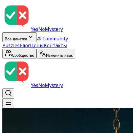
YesNoMystery
🎨 Community
Все данетки
Puzzles
Блог
Цены
Контакты
Сообщество
Изменить язык
YesNoMystery