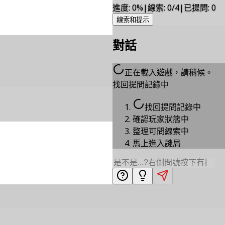
進度
:
0
%
|
線索
:
0/4
|
已提問
:
0
線索和提示
對話
正在載入遊戲，請稍候。
找回提問記錄中
找回提問記錄中
確認玩家狀態中
整理可問線索中
馬上進入謎局