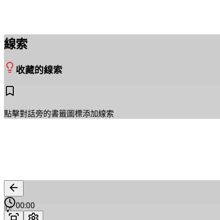
線索
收藏的線索
點擊對話旁的書籤圖標添加線索
00:00
💡