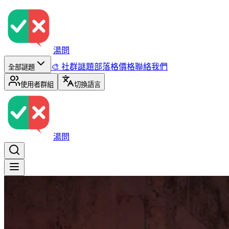
湯問
🎨 社群謎題
部落格
價格
聯絡我們
全部謎題
使用者群組
切換語言
湯問