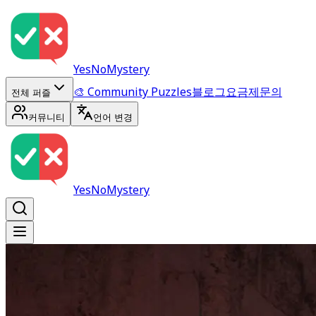
YesNoMystery
🎨 Community Puzzles
블로그
요금제
문의
전체 퍼즐
커뮤니티
언어 변경
YesNoMystery