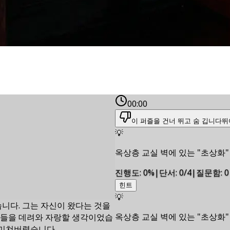
00:00
이 퍼즐을 건너 뛰고 숨 깁니다
뛰
💡
옥상층 교실 벽에 있는 "초상화"
진행도
:
0
%
|
단서
:
0/4
|
질문함
:
0
힌트
💡
습니다. 그는 자신이 왔다는 것을
옥상층 교실 벽에 있는 "초상화"
구들을 데려와 자랑할 생각이었습
 미쳐버렸습니다.