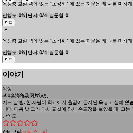
옥상층 교실 벽에 있는 "초상화" 에 있는 지문은 왜 나를 미치게
진행도
:
0
%
|
단서
:
0/4
|
질문함
:
0
힌트
💡
옥상층 교실 벽에 있는 "초상화" 에 있는 지문은 왜 나를 미치게
진행도
:
0
%
|
단서
:
0/4
|
질문함
:
0
힌트
이야기
옥상
500套海龟汤图片识别
어느 날 밤, 한 사람이 학교에서 출입이 금지된 옥상 교실에 왔
니다. 다음 날 그가 다시 교실에 와서 손도장을 보았을 때, 그는
난이도:
카테고리:
블랙 스토리