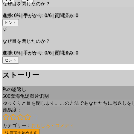
なぜ目を閉じたのか？
進捗
:
0
%
|
手がかり
:
0/6
|
質問済み
:
0
ヒント
💡
なぜ目を閉じたのか？
進捗
:
0
%
|
手がかり
:
0/6
|
質問済み
:
0
ヒント
ストーリー
私の恩返し
500套海龟汤图片识别
ゆっくりと目を閉じます。この方法であなたたちに恩返しを
難易度：
カテゴリー：
おもしろ・コメディ
🔍
質問を始めます