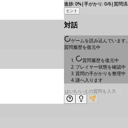
進捗
:
0
%
|
手がかり
:
0/6
|
質問済
ヒント
対話
ゲームを読み込んでいます
質問履歴を復元中
質問履歴を復元中
プレイヤー状態を確認中
質問の手がかりを整理中
謎へ入ります