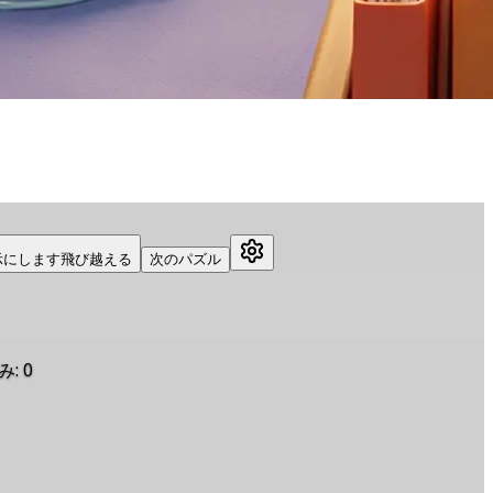
示にします
飛び越える
次のパズル
み
:
0