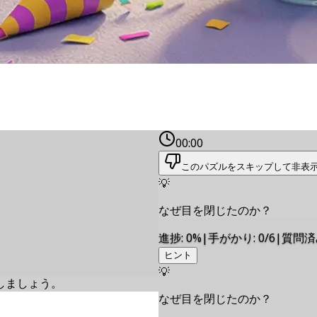
00:00
このパズルをスキップして非表
💡
なぜ目を閉じたのか？
進捗
:
0
%
|
手がかり
:
0/6
|
質問済
ヒント
💡
しましょう。
なぜ目を閉じたのか？