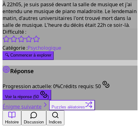
À 22h05, je suis passé devant la salle de musique et j'ai
entendu une musique de piano maladroite. Le lendemain
matin, d'autres universitaires l'ont trouvé mort dans la
salle de musique. L'heure du décès était 22h ce soir-là.
Difficulté :
Catégorie :
Psychologique
🔍
Commencer à explorer
Réponse
Progression actuelle
:
0
%
Crédits requis
:
50
Voir la réponse
(
50
)
Énigme suivante
Puzzles aléatoires
Histoire
Discussion
Indices