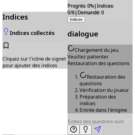
Progrès
:
0
%
|
Indices
:
0/6
|
Demandé
:
0
Indices
Indices
dialogue
Indices collectés
Chargement du jeu.
Veuillez patienter.
Cliquez sur l'icône de signet
Restauration des questions
pour ajouter des indices
Restauration des
questions
Vérification du joueur
Préparation des
indices
Entrée dans l'énigme