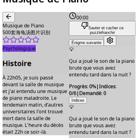
00:00
Musique de Piano
Sauter et cacher ce
500套海龟汤图片识别
puzzle
franchir
Énigme suivante
Psychologique
💡
Qui a joué le son de la piano
Histoire
brute que vous avez
entendu tard dans la nuit ?
À 22h05, je suis passé
devant la salle de musique
Progrès
:
0
%
|
Indices
:
et j'ai entendu une musique
0/6
|
Demandé
:
0
de piano maladroite. Le
Indices
lendemain matin, d'autres
💡
universitaires l'ont trouvé
mort dans la salle de
Qui a joué le son de la piano
musique. L'heure du décès
brute que vous avez
était 22h ce soir-là.
entendu tard dans la nuit ?