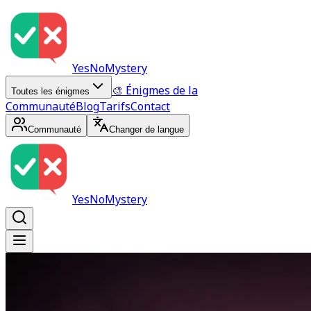
YesNoMystery
🎨 Énigmes de la
Toutes les énigmes
Communauté
Blog
Tarifs
Contact
Communauté
Changer de langue
YesNoMystery