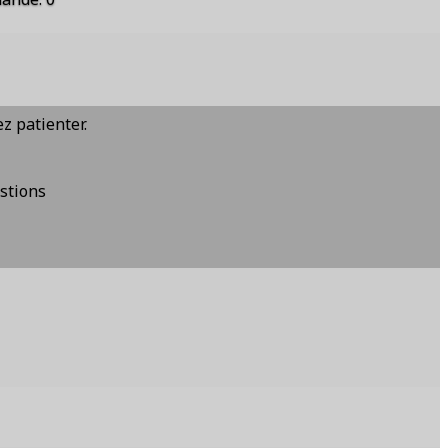
z patienter.
stions