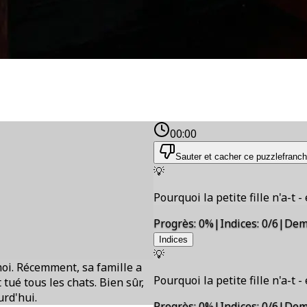
00:00
Sauter et cacher ce puzzle
franch
💡
Pourquoi la petite fille n'a-t -
Progrès
:
0
%
|
Indices
:
0/6
|
Dem
Indices
💡
 moi. Récemment, sa famille a
Pourquoi la petite fille n'a-t -
t tué tous les chats. Bien sûr,
urd'hui.
Progrès
:
0
%
|
Indices
:
0/6
|
Dem