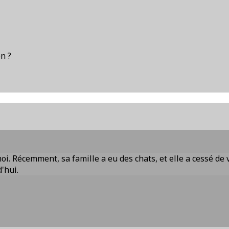
on ?
oi. Récemment, sa famille a eu des chats, et elle a cessé de ve
'hui.