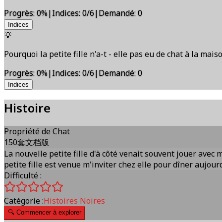
Progrès
:
0
%
|
Indices
:
0/6
|
Demandé
:
0
Indices
💡
Pourquoi la petite fille n'a-t - elle pas eu de chat à la mais
Progrès
:
0
%
|
Indices
:
0/6
|
Demandé
:
0
Indices
Histoire
Propriété de Chat
150套文档版
La nouvelle petite fille d'à côté venait souvent jouer avec m
petite fille est venue m'inviter chez elle pour dîner aujourd
Difficulté :
Catégorie :
Histoires Noires
🔍
Commencer à explorer