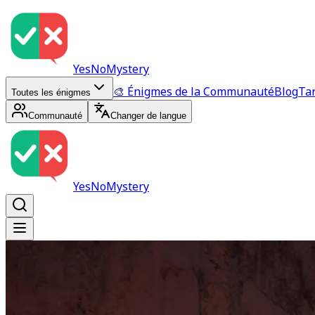
YesNoMystery
🎨 Énigmes de la Communauté
Blog
Tar
Toutes les énigmes
Communauté
Changer de langue
YesNoMystery