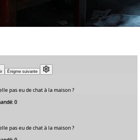
ir
Énigme suivante
 elle pas eu de chat à la maison ?
andé
:
0
 elle pas eu de chat à la maison ?
andé
:
0