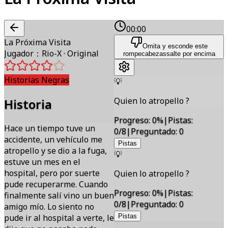
00:00
La Próxima Visita
Omita y esconde este
Jugador
：
Rio-X
·
Original
rompecabezas
salte por encima
Historias Negras
💡
Quien lo atropello ?
Historia
Progreso
:
0
%
|
Pistas
:
Hace un tiempo tuve un
0/8
|
Preguntado
:
0
accidente, un vehículo me
Pistas
atropello y se dio a la fuga,
💡
estuve un mes en el
hospital, pero por suerte
Quien lo atropello ?
pude recuperarme. Cuando
Progreso
:
0
%
|
Pistas
:
finalmente salí vino un buen
0/8
|
Preguntado
:
0
amigo mío. Lo siento no
pude ir al hospital a verte, le
Pistas