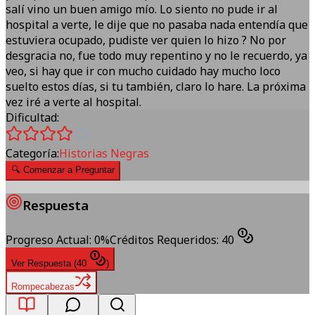
salí vino un buen amigo mío. Lo siento no pude ir al
hospital a verte, le dije que no pasaba nada entendía que
estuviera ocupado, pudiste ver quien lo hizo ? No por
desgracia no, fue todo muy repentino y no le recuerdo, ya
veo, si hay que ir con mucho cuidado hay mucho loco
suelto estos días, si tu también, claro lo hare. La próxima
vez iré a verte al hospital.
Dificultad:
Categoría:
Historias Negras
🔍
Comenzar a Preguntar
Respuesta
Progreso Actual
:
0
%
Créditos Requeridos
:
40
Ver Respuesta
(
40
)
Rompecabezas