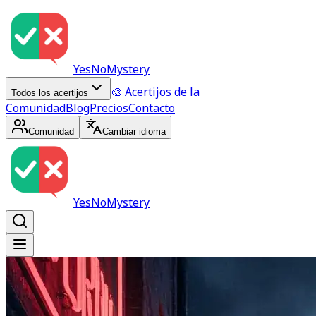
YesNoMystery
🎨 Acertijos de la
Todos los acertijos
Comunidad
Blog
Precios
Contacto
Comunidad
Cambiar idioma
YesNoMystery