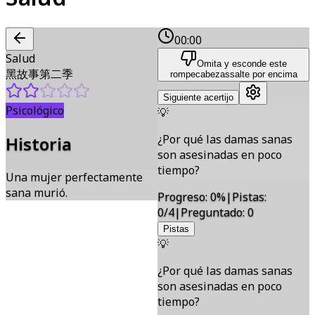
00:00
Salud
Omita y esconde este
黑故事第二季
rompecabezas
salte por encima
Siguiente acertijo
Psicológico
💡
¿Por qué las damas sanas
Historia
son asesinadas en poco
tiempo?
Una mujer perfectamente
sana murió.
Progreso
:
0
%
|
Pistas
:
0/4
|
Preguntado
:
0
Pistas
💡
¿Por qué las damas sanas
son asesinadas en poco
tiempo?