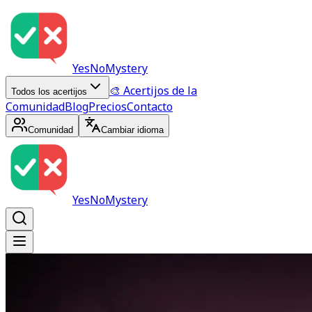
YesNoMystery
🎨 Acertijos de la
Todos los acertijos
Comunidad
Blog
Precios
Contacto
Comunidad
Cambiar idioma
YesNoMystery