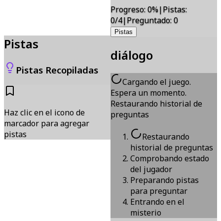
Progreso
:
0
%
|
Pistas
:
0/4
|
Preguntado
:
0
Pistas
Pistas
diálogo
Pistas Recopiladas
Cargando el juego.
Espera un momento.
Restaurando historial de
Haz clic en el icono de
preguntas
marcador para agregar
pistas
Restaurando
historial de preguntas
Comprobando estado
del jugador
Preparando pistas
para preguntar
Entrando en el
misterio