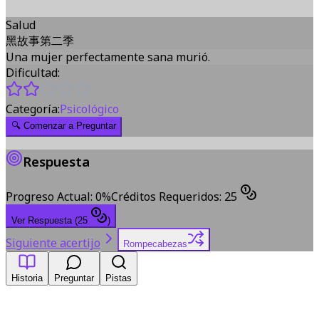
Salud
黑故事第二季
Una mujer perfectamente sana murió.
Dificultad:
Categoría:
Psicológico
🔍
Comenzar a Preguntar
Respuesta
Progreso Actual
:
0
%
Créditos Requeridos
:
25
Ver Respuesta
(
25
)
Siguiente acertijo
Rompecabezas
Historia
Preguntar
Pistas