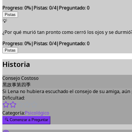
Progreso
:
0
%
|
Pistas
:
0/4
|
Preguntado
:
0
Pistas
💡
¿Por qué murió tan pronto como cerró los ojos y se durmió
Progreso
:
0
%
|
Pistas
:
0/4
|
Preguntado
:
0
Pistas
Historia
Consejo Costoso
黑故事第四季
Si Lena no hubiera escuchado el consejo de su amiga, aún p
Dificultad:
Categoría:
Psicológico
🔍
Comenzar a Preguntar