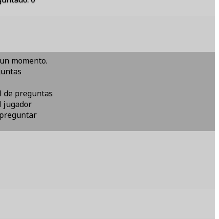
a un momento.
guntas
l de preguntas
 jugador
 preguntar