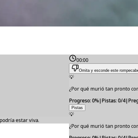
00:00
Omita y esconde este rompecab
💡
¿Por qué murió tan pronto com
Progreso
:
0
%
|
Pistas
:
0/4
|
Pre
Pistas
💡
odría estar viva.
¿Por qué murió tan pronto com
Progreso
:
0
%
|
Pistas
:
0/4
|
Pre