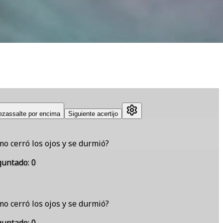
ezas
salte por encima
Siguiente acertijo
o cerró los ojos y se durmió?
guntado
:
0
o cerró los ojos y se durmió?
guntado
:
0