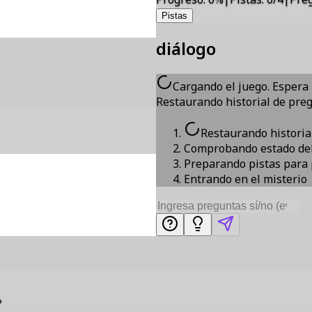
Pistas
diálogo
Cargando el juego. Esper
Restaurando historial de pre
Restaurando historia
Comprobando estado del
Preparando pistas para
Entrando en el misterio
?