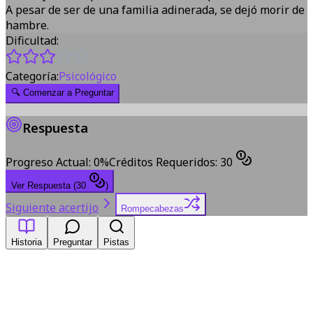
A pesar de ser de una familia adinerada, se dejó morir de
hambre.
Dificultad:
Categoría:
Psicológico
🔍
Comenzar a Preguntar
Respuesta
Progreso Actual
:
0
%
Créditos Requeridos
:
30
Ver Respuesta
(
30
)
Siguiente acertijo
Rompecabezas
Historia
Preguntar
Pistas