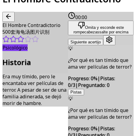
00:00
El Hombre Contradictorio
Omita y esconde este
500套海龟汤图片识别
rompecabezas
salte por encima
Siguiente acertijo
Psicológico
💡
¿Por qué es tan tímido que
Historia
ama ver películas de terror?
Era muy tímido, pero le
Progreso
:
0
%
|
Pistas
:
encantaba ver películas de
0/3
|
Preguntado
:
0
terror. A pesar de ser de una
Pistas
familia adinerada, se dejó
💡
morir de hambre.
¿Por qué es tan tímido que
ama ver películas de terror?
Progreso
:
0
%
|
Pistas
:
0/3
|
Preguntado
:
0