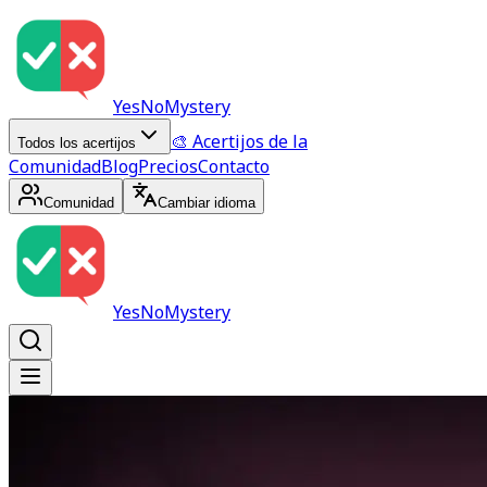
YesNoMystery
🎨 Acertijos de la
Todos los acertijos
Comunidad
Blog
Precios
Contacto
Comunidad
Cambiar idioma
YesNoMystery