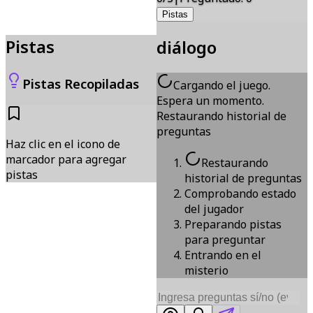
Pistas
Pistas
diálogo
Pistas Recopiladas
Cargando el juego.
Espera un momento.
Restaurando historial de
preguntas
Haz clic en el icono de
marcador para agregar
Restaurando
pistas
historial de preguntas
Comprobando estado
del jugador
Preparando pistas
para preguntar
Entrando en el
misterio