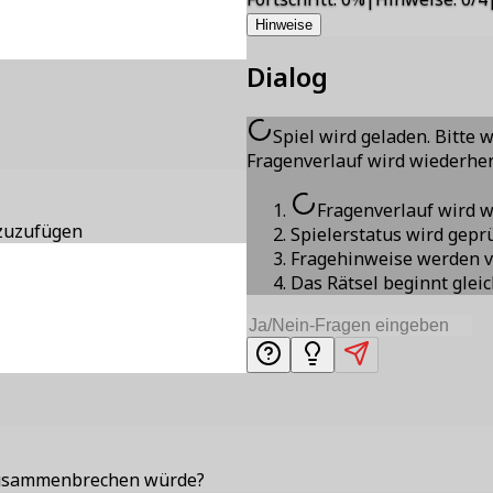
Hinweise
Dialog
Spiel wird geladen. Bitte 
Fragenverlauf wird wiederher
Fragenverlauf wird w
nzuzufügen
Spielerstatus wird gepr
Fragehinweise werden v
Das Rätsel beginnt glei
 zusammenbrechen würde?