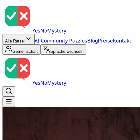
YesNoMystery
🎨 Community Puzzles
Blog
Preise
Kontakt
Alle Rätsel
Gemeinschaft
Sprache wechseln
YesNoMystery