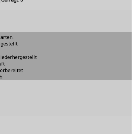
warten.
gestellt
iederhergestellt
üft
orbereitet
ch