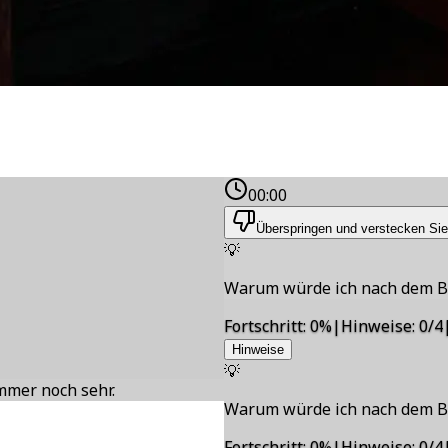
00:00
Überspringen und verstecken Sie
💡
Warum würde ich nach dem B
Fortschritt
:
0
%
|
Hinweise
:
0/4
Hinweise
💡
immer noch sehr.
Warum würde ich nach dem B
Fortschritt
:
0
%
|
Hinweise
:
0/4