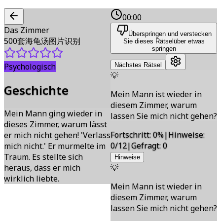
00:00
Das Zimmer
Überspringen und verstecken
500套海龟汤图片识别
Sie dieses Rätsel
über etwas
springen
Psychologisch
Nächstes Rätsel
💡
Geschichte
Mein Mann ist wieder in
diesem Zimmer, warum
Mein Mann ging wieder in
lassen Sie mich nicht gehen?
dieses Zimmer, warum lässt
Fortschritt
:
0
%
|
Hinweise
:
er mich nicht gehen! 'Verlass
0/12
|
Gefragt
:
0
mich nicht.' Er murmelte im
Traum. Es stellte sich
Hinweise
heraus, dass er mich
💡
wirklich liebte.
Mein Mann ist wieder in
diesem Zimmer, warum
lassen Sie mich nicht gehen?