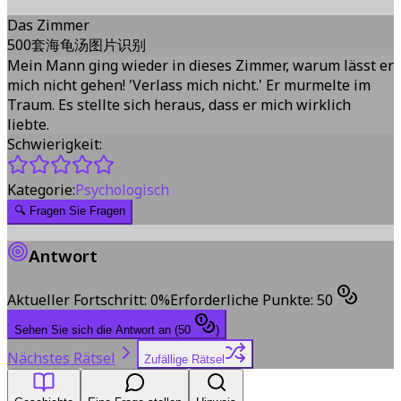
Das Zimmer
500套海龟汤图片识别
Mein Mann ging wieder in dieses Zimmer, warum lässt er
mich nicht gehen! 'Verlass mich nicht.' Er murmelte im
Traum. Es stellte sich heraus, dass er mich wirklich
liebte.
Schwierigkeit:
Kategorie:
Psychologisch
🔍
Fragen Sie Fragen
Antwort
Aktueller Fortschritt
:
0
%
Erforderliche Punkte
:
50
Sehen Sie sich die Antwort an
(
50
)
Nächstes Rätsel
Zufällige Rätsel