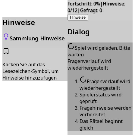
Fortschritt
:
0
%
|
Hinweise
:
0/12
|
Gefragt
:
0
Hinweise
Hinweise
Dialog
Sammlung Hinweise
Spiel wird geladen. Bitte
warten.
Fragenverlauf wird
Klicken Sie auf das
wiederhergestellt
Lesezeichen-Symbol, um
Hinweise hinzuzufügen
Fragenverlauf wird
wiederhergestellt
Spielerstatus wird
geprüft
Fragehinweise werden
vorbereitet
Das Rätsel beginnt
gleich