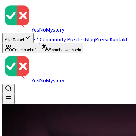
YesNoMystery
🎨 Community Puzzles
Blog
Preise
Kontakt
Alle Rätsel
Gemeinschaft
Sprache wechseln
YesNoMystery