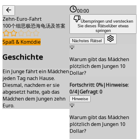
00:00
Zehn-Euro-Fahrt
Überspringen und verstecken
100个细思极恐海龟汤及答案
Sie dieses Rätsel
über etwas
springen
Spaß & Komödie
Nächstes Rätsel
💡
Geschichte
Warum gibt das Mädchen
plötzlich dem Jungen 10
Ein Junge fährt ein Mädchen
Dollar?
jeden Tag nach Hause.
Fortschritt
:
0
%
|
Hinweise
:
Diesmal, nachdem er sie
0/4
|
Gefragt
:
0
abgesetzt hatte, gab das
Mädchen dem Jungen zehn
Hinweise
Euro.
💡
Warum gibt das Mädchen
plötzlich dem Jungen 10
Dollar?