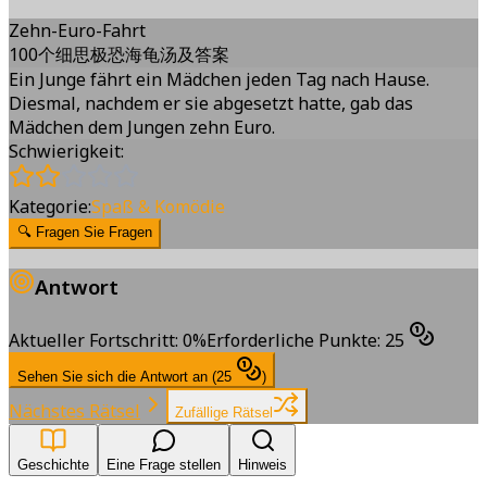
Zehn-Euro-Fahrt
100个细思极恐海龟汤及答案
Ein Junge fährt ein Mädchen jeden Tag nach Hause.
Diesmal, nachdem er sie abgesetzt hatte, gab das
Mädchen dem Jungen zehn Euro.
Schwierigkeit:
Kategorie:
Spaß & Komödie
🔍
Fragen Sie Fragen
Antwort
Aktueller Fortschritt
:
0
%
Erforderliche Punkte
:
25
Sehen Sie sich die Antwort an
(
25
)
Nächstes Rätsel
Zufällige Rätsel
Geschichte
Eine Frage stellen
Hinweis