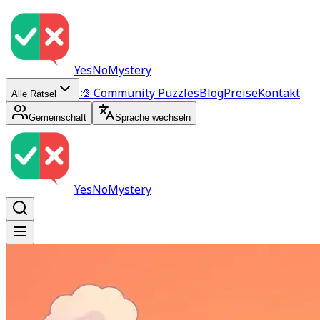
YesNoMystery
🎨 Community Puzzles
Blog
Preise
Kontakt
Alle Rätsel
Gemeinschaft
Sprache wechseln
YesNoMystery