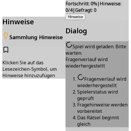
Fortschritt
:
0
%
|
Hinweise
:
0/4
|
Gefragt
:
0
Hinweise
Hinweise
Dialog
Sammlung Hinweise
Spiel wird geladen. Bitte
warten.
Fragenverlauf wird
Klicken Sie auf das
wiederhergestellt
Lesezeichen-Symbol, um
Hinweise hinzuzufügen
Fragenverlauf wird
wiederhergestellt
Spielerstatus wird
geprüft
Fragehinweise werden
vorbereitet
Das Rätsel beginnt
gleich