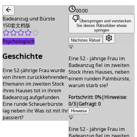
00:00
Badeanzug und Bürste
Überspringen und verstecken
150套文档版
Sie dieses Rätsel
über etwas
springen
Psychologisch
Nächstes Rätsel
💡
Geschichte
Eine 52 - jährige Frau im
Badeanzug fiel im zweiten
Eine 52-jährige Frau wurde
Stock ihres Hauses, neben
von ihrem zurückkehrenden
einem runden Palmbürste,
Ehemann im zweiten Stock
warum starb sie?
ihres Hauses tot in ihrem
Fortschritt
:
0
%
|
Hinweise
:
Badeanzug aufgefunden.
0/3
|
Gefragt
:
0
Eine runde Scheuerbürste
lag neben ihr. Was ist mit ihr
Hinweise
passiert?
💡
Eine 52 - jährige Frau im
Badeanzug fiel im zweiten