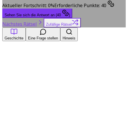
Aktueller Fortschritt
:
0
%
Erforderliche Punkte
:
40
Sehen Sie sich die Antwort an
(
40
)
Nächstes Rätsel
Zufällige Rätsel
Geschichte
Eine Frage stellen
Hinweis