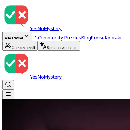
YesNoMystery
🎨 Community Puzzles
Blog
Preise
Kontakt
Alle Rätsel
Gemeinschaft
Sprache wechseln
YesNoMystery