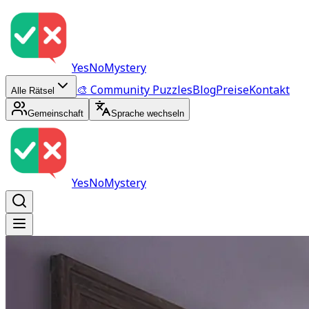
YesNoMystery
🎨 Community Puzzles
Blog
Preise
Kontakt
Alle Rätsel
Gemeinschaft
Sprache wechseln
YesNoMystery