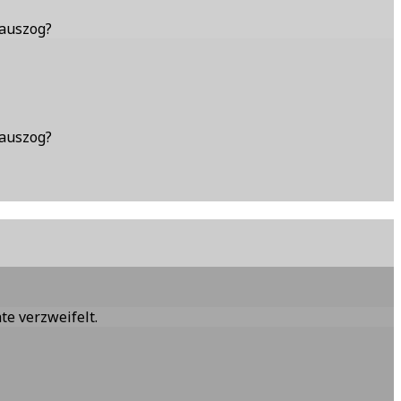
rauszog?
rauszog?
hte verzweifelt.