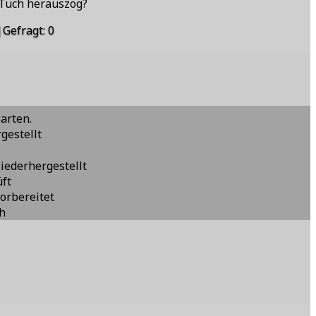
 Tuch herauszog?
|
Gefragt
:
0
warten.
gestellt
iederhergestellt
üft
orbereitet
ch