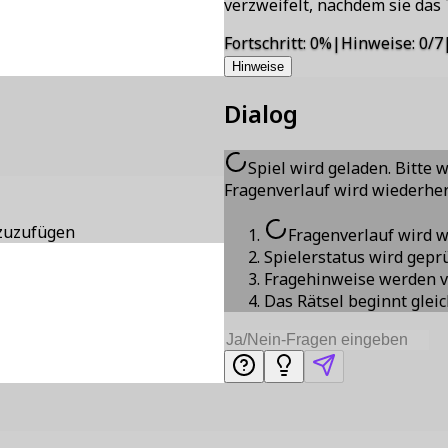
verzweifelt, nachdem sie das
Fortschritt
:
0
%
|
Hinweise
:
0/7
Hinweise
Dialog
Spiel wird geladen. Bitte 
Fragenverlauf wird wiederher
nzuzufügen
Fragenverlauf wird w
Spielerstatus wird gepr
Fragehinweise werden v
Das Rätsel beginnt glei