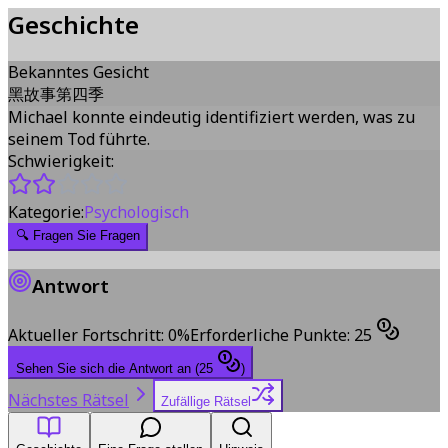
Geschichte
Bekanntes Gesicht
黑故事第四季
Michael konnte eindeutig identifiziert werden, was zu
seinem Tod führte.
Schwierigkeit:
Kategorie:
Psychologisch
🔍
Fragen Sie Fragen
Antwort
Aktueller Fortschritt
:
0
%
Erforderliche Punkte
:
25
Sehen Sie sich die Antwort an
(
25
)
Nächstes Rätsel
Zufällige Rätsel