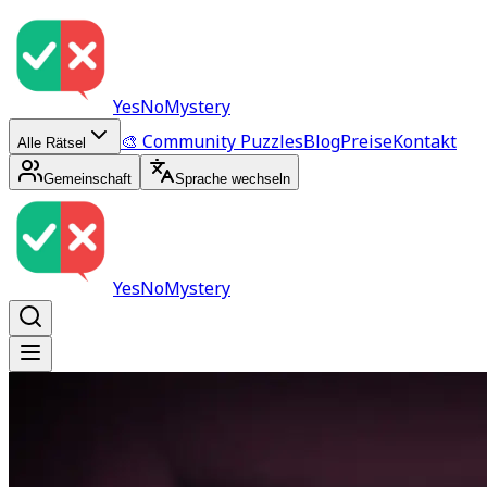
YesNoMystery
🎨 Community Puzzles
Blog
Preise
Kontakt
Alle Rätsel
Gemeinschaft
Sprache wechseln
YesNoMystery