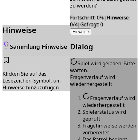
zu werden?
Fortschritt
:
0
%
|
Hinweise
:
0/4
|
Gefragt
:
0
Hinweise
Hinweise
Dialog
Sammlung Hinweise
Spiel wird geladen. Bitte
warten.
Klicken Sie auf das
Fragenverlauf wird
Lesezeichen-Symbol, um
wiederhergestellt
Hinweise hinzuzufügen
Fragenverlauf wird
wiederhergestellt
Spielerstatus wird
geprüft
Fragehinweise werden
vorbereitet
Das Rätsel beginnt