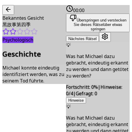
00:00
Bekanntes Gesicht
Überspringen und verstecken
黑故事第四季
Sie dieses Rätsel
über etwas
springen
Psychologisch
Nächstes Rätsel
💡
Geschichte
Was hat Michael dazu
gebracht, eindeutig erkannt
Michael konnte eindeutig
zu werden und dann getötet
identifiziert werden, was zu
zu werden?
seinem Tod führte.
Fortschritt
:
0
%
|
Hinweise
:
0/4
|
Gefragt
:
0
Hinweise
💡
Was hat Michael dazu
gebracht, eindeutig erkannt
zu werden und dann getötet