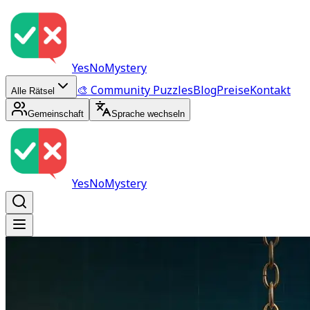
YesNoMystery
🎨 Community Puzzles
Blog
Preise
Kontakt
Alle Rätsel
Gemeinschaft
Sprache wechseln
YesNoMystery