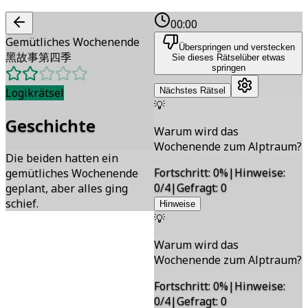
00:00
Gemütliches Wochenende
Überspringen und verstecken
黑故事第四季
Sie dieses Rätsel
über etwas
springen
Logikrätsel
Nächstes Rätsel
💡
Geschichte
Warum wird das
Wochenende zum Alptraum?
Die beiden hatten ein
Fortschritt
:
0
%
|
Hinweise
:
gemütliches Wochenende
0/4
|
Gefragt
:
0
geplant, aber alles ging
schief.
Hinweise
💡
Warum wird das
Wochenende zum Alptraum?
Fortschritt
:
0
%
|
Hinweise
:
0/4
|
Gefragt
:
0