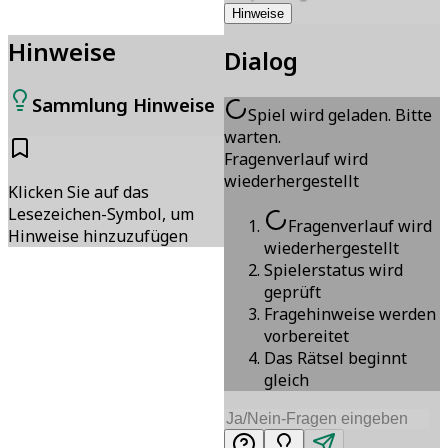
Hinweise
Hinweise
Dialog
Sammlung Hinweise
Spiel wird geladen. Bitte
warten.
Fragenverlauf wird
wiederhergestellt
Klicken Sie auf das
Lesezeichen-Symbol, um
Fragenverlauf wird
Hinweise hinzuzufügen
wiederhergestellt
Spielerstatus wird
geprüft
Fragehinweise werden
vorbereitet
Das Rätsel beginnt
gleich