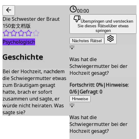
00:00
Die Schwester der Braut
Überspringen und verstecken
150套文档版
Sie dieses Rätsel
über etwas
springen
Psychologisch
Nächstes Rätsel
💡
Geschichte
Was hat die
Schwiegermutter bei der
Bei der Hochzeit, nachdem
Hochzeit gesagt?
die Schwiegermutter etwas
Fortschritt
:
0
%
|
Hinweise
:
zum Bräutigam gesagt
0/6
|
Gefragt
:
0
hatte, brach er sofort
zusammen und sagte, er
Hinweise
würde nicht heiraten. Was
💡
sagte sie?
Was hat die
Schwiegermutter bei der
Hochzeit gesagt?