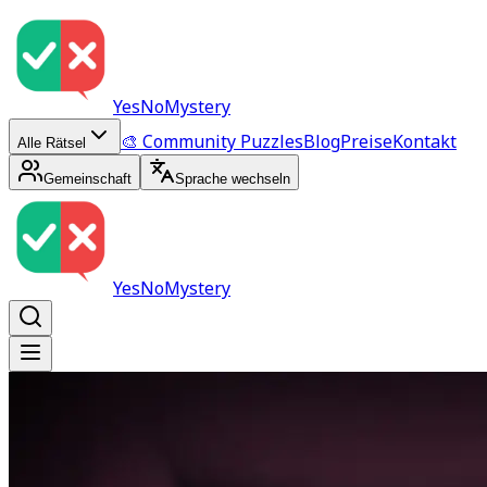
YesNoMystery
🎨 Community Puzzles
Blog
Preise
Kontakt
Alle Rätsel
Gemeinschaft
Sprache wechseln
YesNoMystery