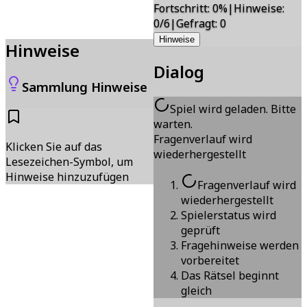
Fortschritt
:
0
%
|
Hinweise
:
0/6
|
Gefragt
:
0
Hinweise
Hinweise
Dialog
Sammlung Hinweise
Spiel wird geladen. Bitte
warten.
Fragenverlauf wird
Klicken Sie auf das
wiederhergestellt
Lesezeichen-Symbol, um
Hinweise hinzuzufügen
Fragenverlauf wird
wiederhergestellt
Spielerstatus wird
geprüft
Fragehinweise werden
vorbereitet
Das Rätsel beginnt
gleich