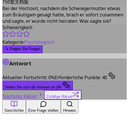
150套文档版
Bei der Hochzeit, nachdem die Schwiegermutter etwas
zum Bräutigam gesagt hatte, brach er sofort zusammen
und sagte, er würde nicht heiraten. Was sagte sie?
Schwierigkeit:
Kategorie:
Psychologisch
🔍
Fragen Sie Fragen
Antwort
Aktueller Fortschritt
:
0
%
Erforderliche Punkte
:
40
Sehen Sie sich die Antwort an
(
40
)
Nächstes Rätsel
Zufällige Rätsel
Geschichte
Eine Frage stellen
Hinweis